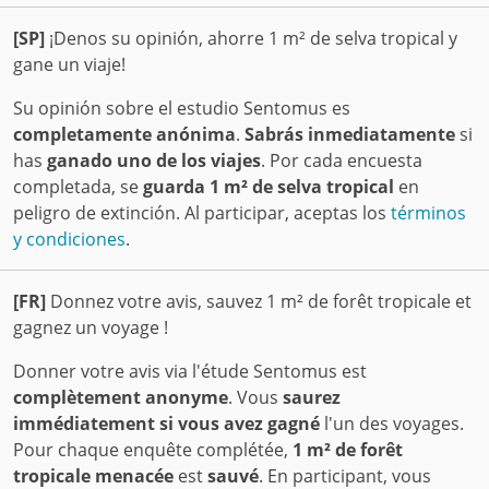
[SP]
¡Denos su opinión, ahorre 1 m² de selva tropical y
gane un viaje!
Su opinión sobre el estudio Sentomus es
completamente anónima
.
Sabrás inmediatamente
si
has
ganado uno de los viajes
. Por cada encuesta
completada, se
guarda 1 m² de selva tropical
en
peligro de extinción. Al participar, aceptas los
términos
y condiciones
.
[FR]
Donnez votre avis, sauvez 1 m² de forêt tropicale et
gagnez un voyage !
Donner votre avis via l'étude Sentomus est
complètement anonyme
. Vous
saurez
immédiatement si vous avez gagné
l'un des voyages.
Pour chaque enquête complétée,
1 m² de forêt
tropicale menacée
est
sauvé
. En participant, vous