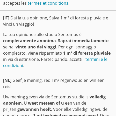
acceptez les
termes et conditions
.
[IT]
Dai la tua opinione, Salva 1 m² di foresta pluviale e
vinci un viaggio!
La tua opinione sullo studio Sentomus è
completamente anonima
.
Saprai immediatamente
se hai
vinto uno dei viaggi
. Per ogni sondaggio
completato, viene risparmiato
1 m² di foresta pluviale
in via di estinzione. Partecipando, accetti i
termini e le
condizioni
.
[NL]
Geef je mening, red 1m² regenwoud en win een
reis!
Uw mening geven via de Sentomus studie is
volledig
anoniem
. U
weet meteen of u
een van de
prijzen
gewonnen heeft
. Voor elke volledig ingevulde
enquête wordt
1 m² bedreigd regenwoud gered
. Door