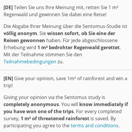
[DE]
Teilen Sie uns Ihre Meinung mit, retten Sie 1 m²
Regenwald und gewinnen Sie dabei eine Reise!
Die Abgabe Ihrer Meinung über die Sentomus-Studie ist
völlig anonym
. Sie
wissen sofort, ob Sie eine der
Reisen gewonnen
haben. Für jede abgeschlossene
Erhebung wird
1 m² bedrohter Regenwald gerettet
.
Mit der Teilnahme stimmen Sie den
Teilnahmebedingungen
zu.
[EN]
Give your opinion, save 1m² of rainforest and win a
trip!
Giving your opinion via the Sentomus study is
completely anonymous
. You will
know immediately if
you have won one of the trips
. For every completed
survey,
1 m² of threatened rainforest
is saved. By
participating you agree to the
terms and conditions
.